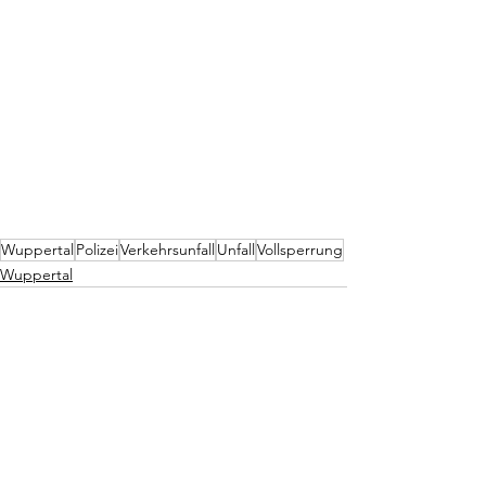
Wuppertal
Polizei
Verkehrsunfall
Unfall
Vollsperrung
Wuppertal
Alle ansehen
Aktuelle Beiträge