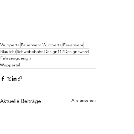
Wuppertal
Feuerwehr Wuppertal
Feuerwehr
Blaulicht
Schwebebahn
Design112
Designaward
Fahrzeugdesign
Wuppertal
Alle ansehen
Aktuelle Beiträge