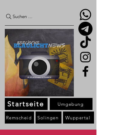
Suchen …
Startseite
Umgebung
Remscheid
Solingen
Wuppertal