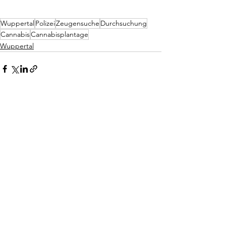
Wuppertal
Polizei
Zeugensuche
Durchsuchung
Cannabis
Cannabisplantage
Wuppertal
Alle ansehen
Aktuelle Beiträge