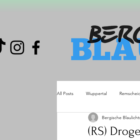
All Posts
Wuppertal
Remschei
Bergische Blaulich
(RS) Drog