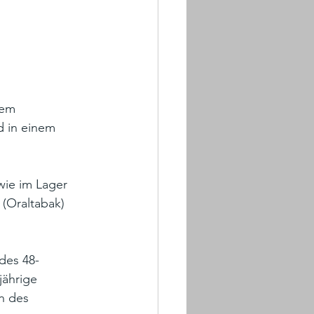
dem 
 in einem 
ie im Lager 
(Oraltabak) 
des 48-
jährige 
n des 