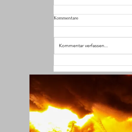
Kommentare
Kommentar verfassen...
(RS) 19 Mängel an PKW - Polizei
legt Mercedes bei Kontrolle still