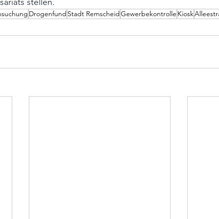
riats stellen.
hsuchung
Drogenfund
Stadt Remscheid
Gewerbekontrolle
Kiosk
Alleest