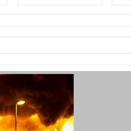
(RS) Waldbrand sorgt für
(RS) 
zahlreiche Notrufe
ersc