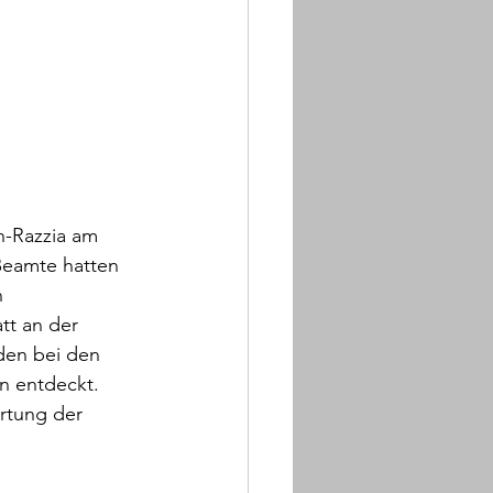
-Razzia am 
Beamte hatten 
 
tt an der 
den bei den 
n entdeckt. 
rtung der 