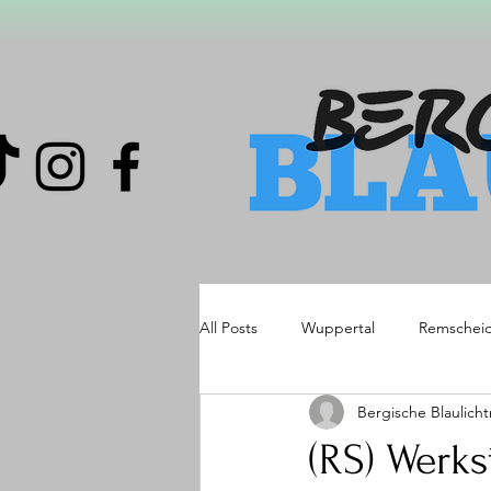
All Posts
Wuppertal
Remschei
Bergische Blaulich
(RS) Werks