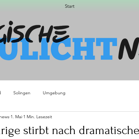
Start
d
Solingen
Umgebung
tnews
1. Mai
1 Min. Lesezeit
hrige stirbt nach dramatisch