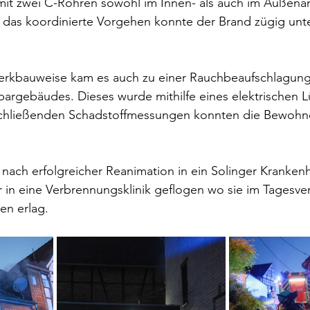
it zwei C-Rohren sowohl im Innen- als auch im Außenan
 das koordinierte Vorgehen konnte der Brand zügig unte
rkbauweise kam es auch zu einer Rauchbeaufschlagung 
rgebäudes. Dieses wurde mithilfe eines elektrischen Lü
chließenden Schadstoffmessungen konnten die Bewohner
 nach erfolgreicher Reanimation in ein Solinger Kranken
r in eine Verbrennungsklinik geflogen wo sie im Tagesver
en erlag.