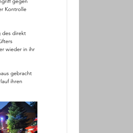
griff gegen 
r Kontrolle 
des direkt 
fters 
 wieder in ihr 
haus gebracht 
lauf ihren 