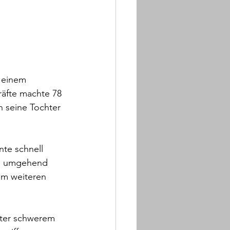
 einem 
räfte machte 78 
 seine Tochter 
te schnell 
ng umgehend 
Im weiteren 
nter schwerem 