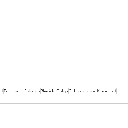
nd
Feuerwehr Solingen
Blaulicht
Ohligs
Gebäudebrand
Keusenhof