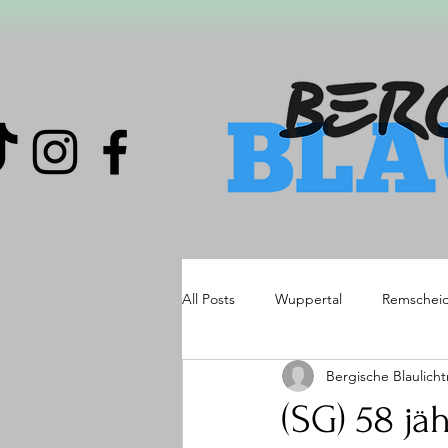
All Posts
Wuppertal
Remschei
Bergische Blaulich
(SG) 58 jä