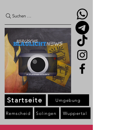
Suchen …
Startseite
Umgebung
Remscheid
Solingen
Wuppertal