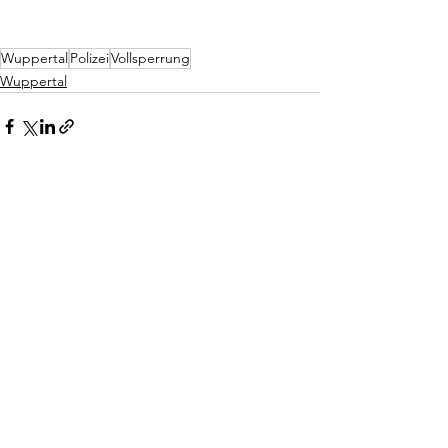
Wuppertal
Polizei
Vollsperrung
Wuppertal
Alle ansehen
Aktuelle Beiträge