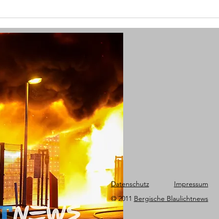
(W) Goldkette vom Hals gerissen
(W) 
und Seniorin verletzt - Polizei
schw
sucht Zeugen
Datenschutz
Impressum
© 2011
Bergische Blaulichtnews