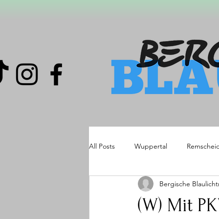
All Posts
Wuppertal
Remschei
Bergische Blaulich
(W) Mit P