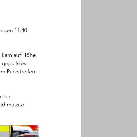
gegen 11:40 
, kam auf Höhe 
 geparktes 
m Parkstreifen 
n ein 
nd musste 