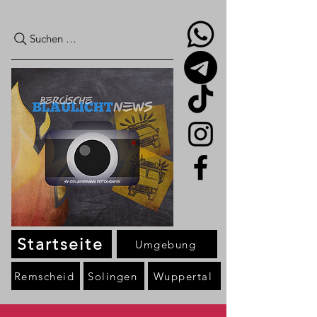
Suchen …
Startseite
Umgebung
Remscheid
Solingen
Wuppertal