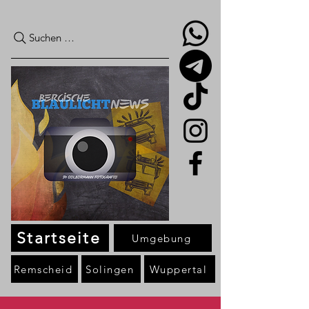
Suchen …
Startseite
Umgebung
Remscheid
Solingen
Wuppertal